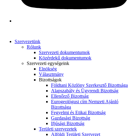
Szervezetünk
Rólunk
Szervezeti dokumentumok
Közérdekű dokumentumok
Szervezeti egységeink
Elnökség
Választmány
Bizottságok
Földtani Közlöny Szerkesztő Bizottsága
Alapszabály és Ügyrendi Bizottság
Ellenőrző Bizottság
Eurogeológusi cím Nemzeti Ajánló
Bizottsága
Fegyelmi és Etikai Bizottság
Gazdasági Bizottság
Ifjúsági Bizottság
Területi szervezetek
Alföldi Területi Szervezet