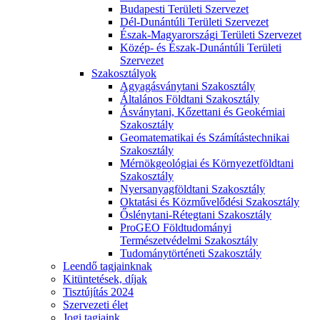
Budapesti Területi Szervezet
Dél-Dunántúli Területi Szervezet
Észak-Magyarországi Területi Szervezet
Közép- és Észak-Dunántúli Területi
Szervezet
Szakosztályok
Agyagásványtani Szakosztály
Általános Földtani Szakosztály
Ásványtani, Kőzettani és Geokémiai
Szakosztály
Geomatematikai és Számítástechnikai
Szakosztály
Mérnökgeológiai és Környezetföldtani
Szakosztály
Nyersanyagföldtani Szakosztály
Oktatási és Közművelődési Szakosztály
Őslénytani-Rétegtani Szakosztály
ProGEO Földtudományi
Természetvédelmi Szakosztály
Tudománytörténeti Szakosztály
Leendő tagjainknak
Kitüntetések, díjak
Tisztújítás 2024
Szervezeti élet
Jogi tagjaink