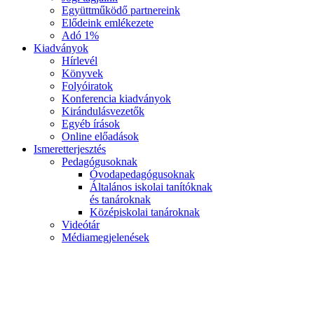
Együttműködő partnereink
Elődeink emlékezete
Adó 1%
Kiadványok
Hírlevél
Könyvek
Folyóiratok
Konferencia kiadványok
Kirándulásvezetők
Egyéb írások
Online előadások
Ismeretterjesztés
Pedagógusoknak
Óvodapedagógusoknak
Általános iskolai tanítóknak
és tanároknak
Középiskolai tanároknak
Videótár
Médiamegjelenések