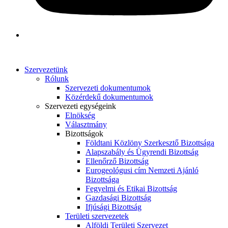
Szervezetünk
Rólunk
Szervezeti dokumentumok
Közérdekű dokumentumok
Szervezeti egységeink
Elnökség
Választmány
Bizottságok
Földtani Közlöny Szerkesztő Bizottsága
Alapszabály és Ügyrendi Bizottság
Ellenőrző Bizottság
Eurogeológusi cím Nemzeti Ajánló
Bizottsága
Fegyelmi és Etikai Bizottság
Gazdasági Bizottság
Ifjúsági Bizottság
Területi szervezetek
Alföldi Területi Szervezet