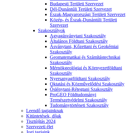
Budapesti Területi Szervezet
Dél-Dunántúli Területi Szervezet
Észak-Magyarországi Területi Szervezet
Közép- és Észak-Dunántúli Területi
Szervezet
Szakosztályok
Agyagásványtani Szakosztály
Általános Földtani Szakosztály
Ásványtani, Kőzettani és Geokémiai
Szakosztály
Geomatematikai és Számítástechnikai
Szakosztály
Mérnökgeológiai és Környezetföldtani
Szakosztály
Nyersanyagföldtani Szakosztály
Oktatási és Közművelődési Szakosztály
Őslénytani-Rétegtani Szakosztály
ProGEO Földtudományi
Természetvédelmi Szakosztály
Tudománytörténeti Szakosztály
Leendő tagjainknak
Kitüntetések, díjak
Tisztújítás 2024
Szervezeti élet
Jogi tagjaink