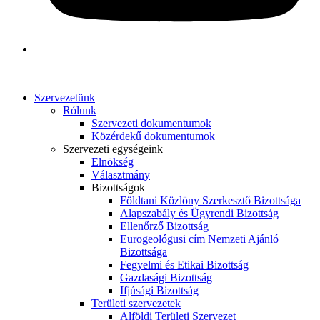
Szervezetünk
Rólunk
Szervezeti dokumentumok
Közérdekű dokumentumok
Szervezeti egységeink
Elnökség
Választmány
Bizottságok
Földtani Közlöny Szerkesztő Bizottsága
Alapszabály és Ügyrendi Bizottság
Ellenőrző Bizottság
Eurogeológusi cím Nemzeti Ajánló
Bizottsága
Fegyelmi és Etikai Bizottság
Gazdasági Bizottság
Ifjúsági Bizottság
Területi szervezetek
Alföldi Területi Szervezet