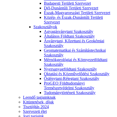
Budapesti Területi Szervezet
Dél-Dunántúli Területi Szervezet
Észak-Magyarországi Területi Szervezet
Közép- és Észak-Dunántúli Területi
Szervezet
Szakosztályok
Agyagásványtani Szakosztály
Általános Földtani Szakosztály
Ásványtani, Kőzettani és Geokémiai
Szakosztály
Geomatematikai és Számítástechnikai
Szakosztály
Mérnökgeológiai és Környezetföldtani
Szakosztály
Nyersanyagföldtani Szakosztály
Oktatási és Közművelődési Szakosztály
Őslénytani-Rétegtani Szakosztály
ProGEO Földtudományi
Természetvédelmi Szakosztály
Tudománytörténeti Szakosztály
Leendő tagjainknak
Kitüntetések, díjak
Tisztújítás 2024
Szervezeti élet
Jogi tagjaink