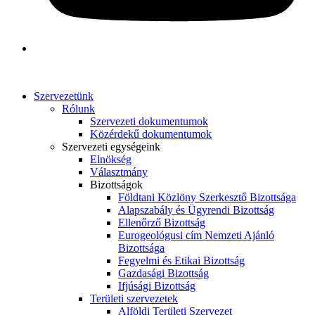
Szervezetünk
Rólunk
Szervezeti dokumentumok
Közérdekű dokumentumok
Szervezeti egységeink
Elnökség
Választmány
Bizottságok
Földtani Közlöny Szerkesztő Bizottsága
Alapszabály és Ügyrendi Bizottság
Ellenőrző Bizottság
Eurogeológusi cím Nemzeti Ajánló
Bizottsága
Fegyelmi és Etikai Bizottság
Gazdasági Bizottság
Ifjúsági Bizottság
Területi szervezetek
Alföldi Területi Szervezet