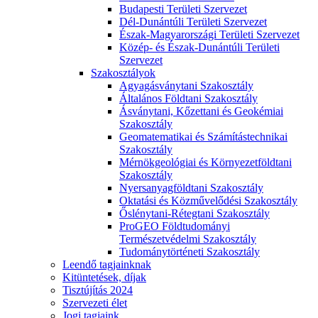
Budapesti Területi Szervezet
Dél-Dunántúli Területi Szervezet
Észak-Magyarországi Területi Szervezet
Közép- és Észak-Dunántúli Területi
Szervezet
Szakosztályok
Agyagásványtani Szakosztály
Általános Földtani Szakosztály
Ásványtani, Kőzettani és Geokémiai
Szakosztály
Geomatematikai és Számítástechnikai
Szakosztály
Mérnökgeológiai és Környezetföldtani
Szakosztály
Nyersanyagföldtani Szakosztály
Oktatási és Közművelődési Szakosztály
Őslénytani-Rétegtani Szakosztály
ProGEO Földtudományi
Természetvédelmi Szakosztály
Tudománytörténeti Szakosztály
Leendő tagjainknak
Kitüntetések, díjak
Tisztújítás 2024
Szervezeti élet
Jogi tagjaink