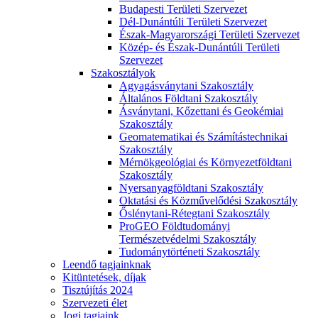
Budapesti Területi Szervezet
Dél-Dunántúli Területi Szervezet
Észak-Magyarországi Területi Szervezet
Közép- és Észak-Dunántúli Területi
Szervezet
Szakosztályok
Agyagásványtani Szakosztály
Általános Földtani Szakosztály
Ásványtani, Kőzettani és Geokémiai
Szakosztály
Geomatematikai és Számítástechnikai
Szakosztály
Mérnökgeológiai és Környezetföldtani
Szakosztály
Nyersanyagföldtani Szakosztály
Oktatási és Közművelődési Szakosztály
Őslénytani-Rétegtani Szakosztály
ProGEO Földtudományi
Természetvédelmi Szakosztály
Tudománytörténeti Szakosztály
Leendő tagjainknak
Kitüntetések, díjak
Tisztújítás 2024
Szervezeti élet
Jogi tagjaink