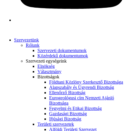
Szervezetünk
Rólunk
Szervezeti dokumentumok
Közérdekű dokumentumok
Szervezeti egységeink
Elnökség
Választmány
Bizottságok
Földtani Közlöny Szerkesztő Bizottsága
Alapszabály és Ügyrendi Bizottság
Ellenőrző Bizottság
Eurogeológusi cím Nemzeti Ajánló
Bizottsága
Fegyelmi és Etikai Bizottság
Gazdasági Bizottság
Ifjúsági Bizottság
Területi szervezetek
Alföldi Területi Szervezet