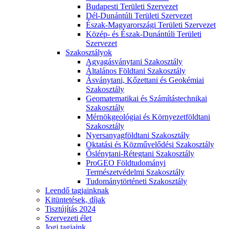
Budapesti Területi Szervezet
Dél-Dunántúli Területi Szervezet
Észak-Magyarországi Területi Szervezet
Közép- és Észak-Dunántúli Területi
Szervezet
Szakosztályok
Agyagásványtani Szakosztály
Általános Földtani Szakosztály
Ásványtani, Kőzettani és Geokémiai
Szakosztály
Geomatematikai és Számítástechnikai
Szakosztály
Mérnökgeológiai és Környezetföldtani
Szakosztály
Nyersanyagföldtani Szakosztály
Oktatási és Közművelődési Szakosztály
Őslénytani-Rétegtani Szakosztály
ProGEO Földtudományi
Természetvédelmi Szakosztály
Tudománytörténeti Szakosztály
Leendő tagjainknak
Kitüntetések, díjak
Tisztújítás 2024
Szervezeti élet
Jogi tagjaink