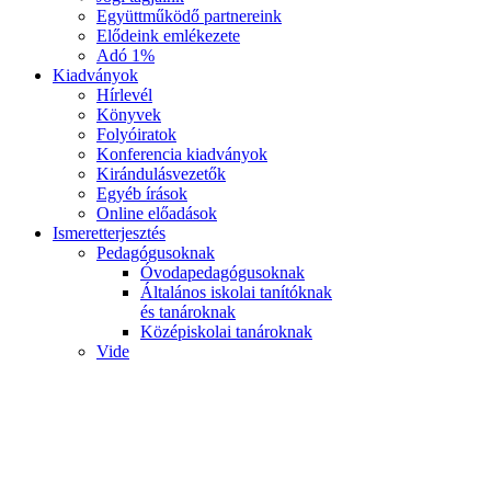
Együttműködő partnereink
Elődeink emlékezete
Adó 1%
Kiadványok
Hírlevél
Könyvek
Folyóiratok
Konferencia kiadványok
Kirándulásvezetők
Egyéb írások
Online előadások
Ismeretterjesztés
Pedagógusoknak
Óvodapedagógusoknak
Általános iskolai tanítóknak
és tanároknak
Középiskolai tanároknak
Vide