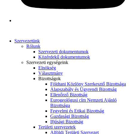
Szervezetünk
Rólunk
Szervezeti dokumentumok
Közérdekű dokumentumok
Szervezeti egységeink
Elnökség
Választmány
Bizottságok
Földtani Közlöny Szerkesztő Bizottsága
Alapszabály és Ügyrendi Bizottság
Ellenőrző Bizottság
Eurogeológusi cím Nemzeti Ajánló
Bizottsága
Fegyelmi és Etikai Bizottság
Gazdasági Bizottság
Ifjúsági Bizottság
Területi szervezetek
Alföldi Területi Szervezet