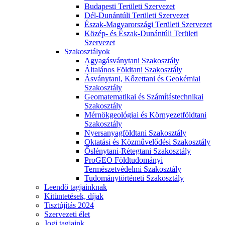
Budapesti Területi Szervezet
Dél-Dunántúli Területi Szervezet
Észak-Magyarországi Területi Szervezet
Közép- és Észak-Dunántúli Területi
Szervezet
Szakosztályok
Agyagásványtani Szakosztály
Általános Földtani Szakosztály
Ásványtani, Kőzettani és Geokémiai
Szakosztály
Geomatematikai és Számítástechnikai
Szakosztály
Mérnökgeológiai és Környezetföldtani
Szakosztály
Nyersanyagföldtani Szakosztály
Oktatási és Közművelődési Szakosztály
Őslénytani-Rétegtani Szakosztály
ProGEO Földtudományi
Természetvédelmi Szakosztály
Tudománytörténeti Szakosztály
Leendő tagjainknak
Kitüntetések, díjak
Tisztújítás 2024
Szervezeti élet
Jogi tagjaink