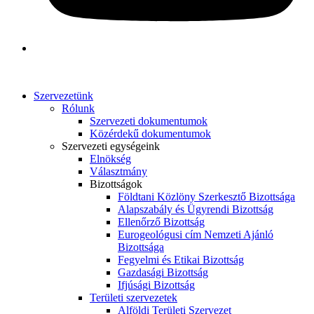
Szervezetünk
Rólunk
Szervezeti dokumentumok
Közérdekű dokumentumok
Szervezeti egységeink
Elnökség
Választmány
Bizottságok
Földtani Közlöny Szerkesztő Bizottsága
Alapszabály és Ügyrendi Bizottság
Ellenőrző Bizottság
Eurogeológusi cím Nemzeti Ajánló
Bizottsága
Fegyelmi és Etikai Bizottság
Gazdasági Bizottság
Ifjúsági Bizottság
Területi szervezetek
Alföldi Területi Szervezet