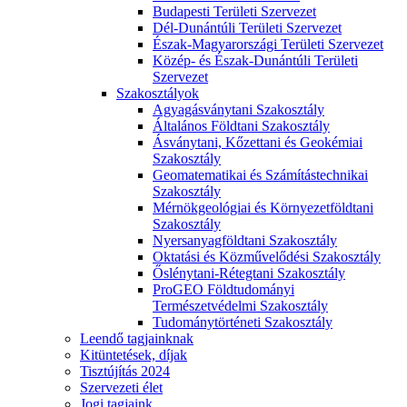
Budapesti Területi Szervezet
Dél-Dunántúli Területi Szervezet
Észak-Magyarországi Területi Szervezet
Közép- és Észak-Dunántúli Területi
Szervezet
Szakosztályok
Agyagásványtani Szakosztály
Általános Földtani Szakosztály
Ásványtani, Kőzettani és Geokémiai
Szakosztály
Geomatematikai és Számítástechnikai
Szakosztály
Mérnökgeológiai és Környezetföldtani
Szakosztály
Nyersanyagföldtani Szakosztály
Oktatási és Közművelődési Szakosztály
Őslénytani-Rétegtani Szakosztály
ProGEO Földtudományi
Természetvédelmi Szakosztály
Tudománytörténeti Szakosztály
Leendő tagjainknak
Kitüntetések, díjak
Tisztújítás 2024
Szervezeti élet
Jogi tagjaink