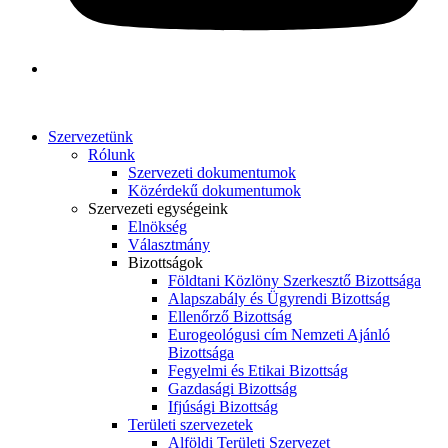
Szervezetünk
Rólunk
Szervezeti dokumentumok
Közérdekű dokumentumok
Szervezeti egységeink
Elnökség
Választmány
Bizottságok
Földtani Közlöny Szerkesztő Bizottsága
Alapszabály és Ügyrendi Bizottság
Ellenőrző Bizottság
Eurogeológusi cím Nemzeti Ajánló
Bizottsága
Fegyelmi és Etikai Bizottság
Gazdasági Bizottság
Ifjúsági Bizottság
Területi szervezetek
Alföldi Területi Szervezet