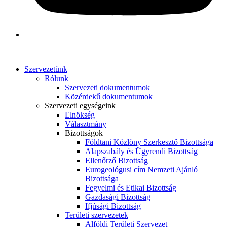
Szervezetünk
Rólunk
Szervezeti dokumentumok
Közérdekű dokumentumok
Szervezeti egységeink
Elnökség
Választmány
Bizottságok
Földtani Közlöny Szerkesztő Bizottsága
Alapszabály és Ügyrendi Bizottság
Ellenőrző Bizottság
Eurogeológusi cím Nemzeti Ajánló
Bizottsága
Fegyelmi és Etikai Bizottság
Gazdasági Bizottság
Ifjúsági Bizottság
Területi szervezetek
Alföldi Területi Szervezet