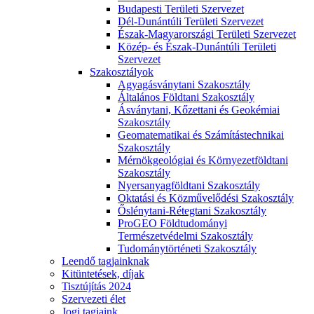
Budapesti Területi Szervezet
Dél-Dunántúli Területi Szervezet
Észak-Magyarországi Területi Szervezet
Közép- és Észak-Dunántúli Területi
Szervezet
Szakosztályok
Agyagásványtani Szakosztály
Általános Földtani Szakosztály
Ásványtani, Kőzettani és Geokémiai
Szakosztály
Geomatematikai és Számítástechnikai
Szakosztály
Mérnökgeológiai és Környezetföldtani
Szakosztály
Nyersanyagföldtani Szakosztály
Oktatási és Közművelődési Szakosztály
Őslénytani-Rétegtani Szakosztály
ProGEO Földtudományi
Természetvédelmi Szakosztály
Tudománytörténeti Szakosztály
Leendő tagjainknak
Kitüntetések, díjak
Tisztújítás 2024
Szervezeti élet
Jogi tagjaink