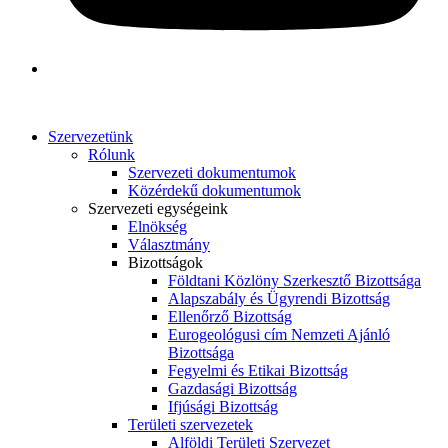
Szervezetünk
Rólunk
Szervezeti dokumentumok
Közérdekű dokumentumok
Szervezeti egységeink
Elnökség
Választmány
Bizottságok
Földtani Közlöny Szerkesztő Bizottsága
Alapszabály és Ügyrendi Bizottság
Ellenőrző Bizottság
Eurogeológusi cím Nemzeti Ajánló
Bizottsága
Fegyelmi és Etikai Bizottság
Gazdasági Bizottság
Ifjúsági Bizottság
Területi szervezetek
Alföldi Területi Szervezet