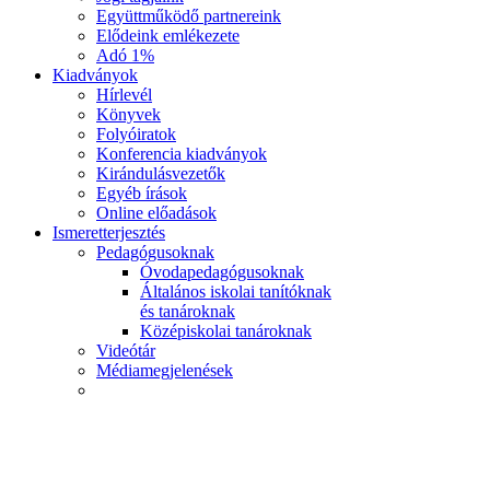
Együttműködő partnereink
Elődeink emlékezete
Adó 1%
Kiadványok
Hírlevél
Könyvek
Folyóiratok
Konferencia kiadványok
Kirándulásvezetők
Egyéb írások
Online előadások
Ismeretterjesztés
Pedagógusoknak
Óvodapedagógusoknak
Általános iskolai tanítóknak
és tanároknak
Középiskolai tanároknak
Videótár
Médiamegjelenések