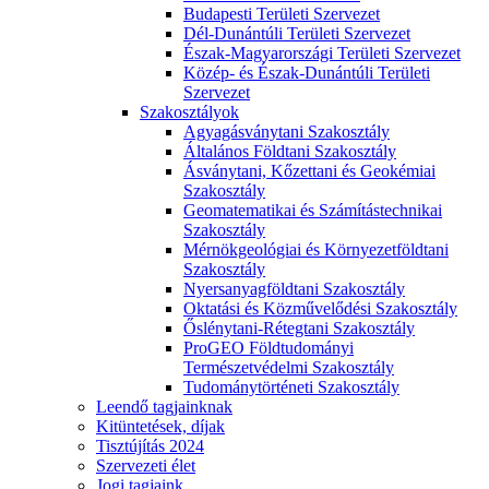
Budapesti Területi Szervezet
Dél-Dunántúli Területi Szervezet
Észak-Magyarországi Területi Szervezet
Közép- és Észak-Dunántúli Területi
Szervezet
Szakosztályok
Agyagásványtani Szakosztály
Általános Földtani Szakosztály
Ásványtani, Kőzettani és Geokémiai
Szakosztály
Geomatematikai és Számítástechnikai
Szakosztály
Mérnökgeológiai és Környezetföldtani
Szakosztály
Nyersanyagföldtani Szakosztály
Oktatási és Közművelődési Szakosztály
Őslénytani-Rétegtani Szakosztály
ProGEO Földtudományi
Természetvédelmi Szakosztály
Tudománytörténeti Szakosztály
Leendő tagjainknak
Kitüntetések, díjak
Tisztújítás 2024
Szervezeti élet
Jogi tagjaink