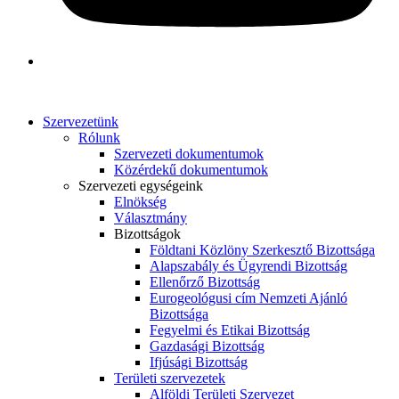
Szervezetünk
Rólunk
Szervezeti dokumentumok
Közérdekű dokumentumok
Szervezeti egységeink
Elnökség
Választmány
Bizottságok
Földtani Közlöny Szerkesztő Bizottsága
Alapszabály és Ügyrendi Bizottság
Ellenőrző Bizottság
Eurogeológusi cím Nemzeti Ajánló
Bizottsága
Fegyelmi és Etikai Bizottság
Gazdasági Bizottság
Ifjúsági Bizottság
Területi szervezetek
Alföldi Területi Szervezet