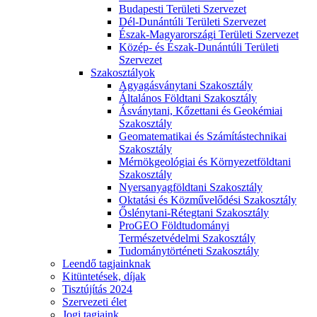
Budapesti Területi Szervezet
Dél-Dunántúli Területi Szervezet
Észak-Magyarországi Területi Szervezet
Közép- és Észak-Dunántúli Területi
Szervezet
Szakosztályok
Agyagásványtani Szakosztály
Általános Földtani Szakosztály
Ásványtani, Kőzettani és Geokémiai
Szakosztály
Geomatematikai és Számítástechnikai
Szakosztály
Mérnökgeológiai és Környezetföldtani
Szakosztály
Nyersanyagföldtani Szakosztály
Oktatási és Közművelődési Szakosztály
Őslénytani-Rétegtani Szakosztály
ProGEO Földtudományi
Természetvédelmi Szakosztály
Tudománytörténeti Szakosztály
Leendő tagjainknak
Kitüntetések, díjak
Tisztújítás 2024
Szervezeti élet
Jogi tagjaink