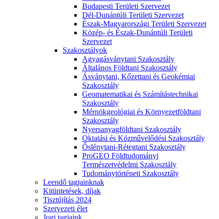
Budapesti Területi Szervezet
Dél-Dunántúli Területi Szervezet
Észak-Magyarországi Területi Szervezet
Közép- és Észak-Dunántúli Területi
Szervezet
Szakosztályok
Agyagásványtani Szakosztály
Általános Földtani Szakosztály
Ásványtani, Kőzettani és Geokémiai
Szakosztály
Geomatematikai és Számítástechnikai
Szakosztály
Mérnökgeológiai és Környezetföldtani
Szakosztály
Nyersanyagföldtani Szakosztály
Oktatási és Közművelődési Szakosztály
Őslénytani-Rétegtani Szakosztály
ProGEO Földtudományi
Természetvédelmi Szakosztály
Tudománytörténeti Szakosztály
Leendő tagjainknak
Kitüntetések, díjak
Tisztújítás 2024
Szervezeti élet
Jogi tagjaink