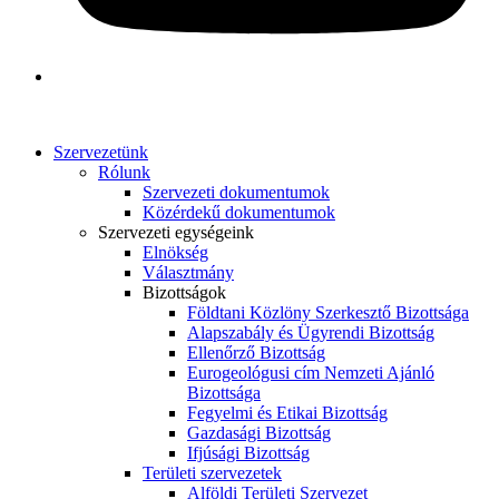
Szervezetünk
Rólunk
Szervezeti dokumentumok
Közérdekű dokumentumok
Szervezeti egységeink
Elnökség
Választmány
Bizottságok
Földtani Közlöny Szerkesztő Bizottsága
Alapszabály és Ügyrendi Bizottság
Ellenőrző Bizottság
Eurogeológusi cím Nemzeti Ajánló
Bizottsága
Fegyelmi és Etikai Bizottság
Gazdasági Bizottság
Ifjúsági Bizottság
Területi szervezetek
Alföldi Területi Szervezet