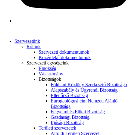
Szervezetünk
Rólunk
Szervezeti dokumentumok
Közérdekű dokumentumok
Szervezeti egységeink
Elnökség
Választmány
Bizottságok
Földtani Közlöny Szerkesztő Bizottsága
Alapszabály és Ügyrendi Bizottság
Ellenőrző Bizottság
Eurogeológusi cím Nemzeti Ajánló
Bizottsága
Fegyelmi és Etikai Bizottság
Gazdasági Bizottság
Ifjúsági Bizottság
Területi szervezetek
Alföldi Területi Szervezet