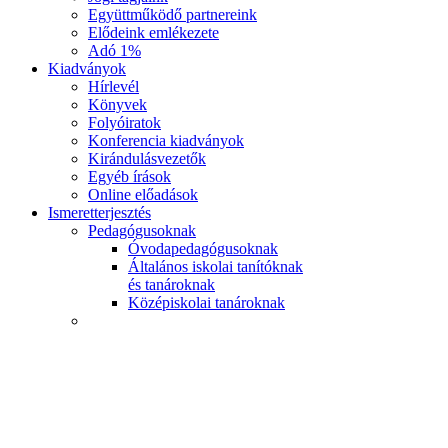
Együttműködő partnereink
Elődeink emlékezete
Adó 1%
Kiadványok
Hírlevél
Könyvek
Folyóiratok
Konferencia kiadványok
Kirándulásvezetők
Egyéb írások
Online előadások
Ismeretterjesztés
Pedagógusoknak
Óvodapedagógusoknak
Általános iskolai tanítóknak
és tanároknak
Középiskolai tanároknak