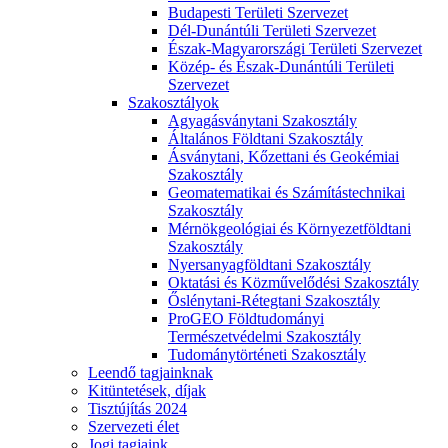
Budapesti Területi Szervezet
Dél-Dunántúli Területi Szervezet
Észak-Magyarországi Területi Szervezet
Közép- és Észak-Dunántúli Területi
Szervezet
Szakosztályok
Agyagásványtani Szakosztály
Általános Földtani Szakosztály
Ásványtani, Kőzettani és Geokémiai
Szakosztály
Geomatematikai és Számítástechnikai
Szakosztály
Mérnökgeológiai és Környezetföldtani
Szakosztály
Nyersanyagföldtani Szakosztály
Oktatási és Közművelődési Szakosztály
Őslénytani-Rétegtani Szakosztály
ProGEO Földtudományi
Természetvédelmi Szakosztály
Tudománytörténeti Szakosztály
Leendő tagjainknak
Kitüntetések, díjak
Tisztújítás 2024
Szervezeti élet
Jogi tagjaink