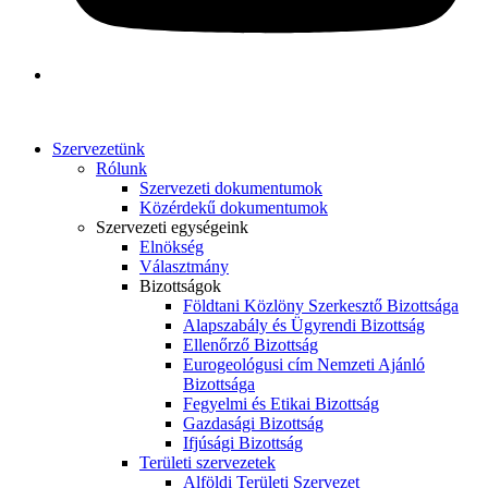
Szervezetünk
Rólunk
Szervezeti dokumentumok
Közérdekű dokumentumok
Szervezeti egységeink
Elnökség
Választmány
Bizottságok
Földtani Közlöny Szerkesztő Bizottsága
Alapszabály és Ügyrendi Bizottság
Ellenőrző Bizottság
Eurogeológusi cím Nemzeti Ajánló
Bizottsága
Fegyelmi és Etikai Bizottság
Gazdasági Bizottság
Ifjúsági Bizottság
Területi szervezetek
Alföldi Területi Szervezet