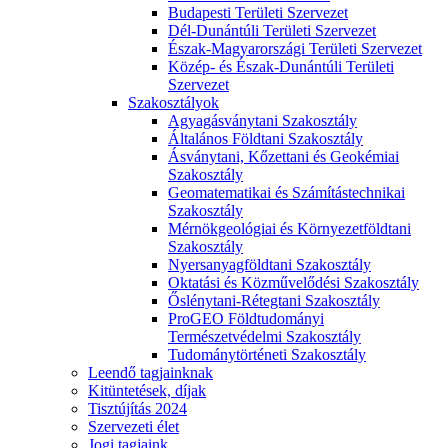
Budapesti Területi Szervezet
Dél-Dunántúli Területi Szervezet
Észak-Magyarországi Területi Szervezet
Közép- és Észak-Dunántúli Területi
Szervezet
Szakosztályok
Agyagásványtani Szakosztály
Általános Földtani Szakosztály
Ásványtani, Kőzettani és Geokémiai
Szakosztály
Geomatematikai és Számítástechnikai
Szakosztály
Mérnökgeológiai és Környezetföldtani
Szakosztály
Nyersanyagföldtani Szakosztály
Oktatási és Közművelődési Szakosztály
Őslénytani-Rétegtani Szakosztály
ProGEO Földtudományi
Természetvédelmi Szakosztály
Tudománytörténeti Szakosztály
Leendő tagjainknak
Kitüntetések, díjak
Tisztújítás 2024
Szervezeti élet
Jogi tagjaink