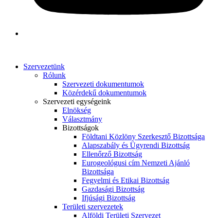
Szervezetünk
Rólunk
Szervezeti dokumentumok
Közérdekű dokumentumok
Szervezeti egységeink
Elnökség
Választmány
Bizottságok
Földtani Közlöny Szerkesztő Bizottsága
Alapszabály és Ügyrendi Bizottság
Ellenőrző Bizottság
Eurogeológusi cím Nemzeti Ajánló
Bizottsága
Fegyelmi és Etikai Bizottság
Gazdasági Bizottság
Ifjúsági Bizottság
Területi szervezetek
Alföldi Területi Szervezet