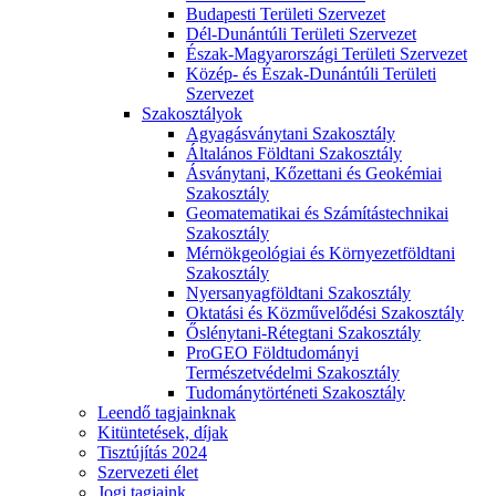
Budapesti Területi Szervezet
Dél-Dunántúli Területi Szervezet
Észak-Magyarországi Területi Szervezet
Közép- és Észak-Dunántúli Területi
Szervezet
Szakosztályok
Agyagásványtani Szakosztály
Általános Földtani Szakosztály
Ásványtani, Kőzettani és Geokémiai
Szakosztály
Geomatematikai és Számítástechnikai
Szakosztály
Mérnökgeológiai és Környezetföldtani
Szakosztály
Nyersanyagföldtani Szakosztály
Oktatási és Közművelődési Szakosztály
Őslénytani-Rétegtani Szakosztály
ProGEO Földtudományi
Természetvédelmi Szakosztály
Tudománytörténeti Szakosztály
Leendő tagjainknak
Kitüntetések, díjak
Tisztújítás 2024
Szervezeti élet
Jogi tagjaink