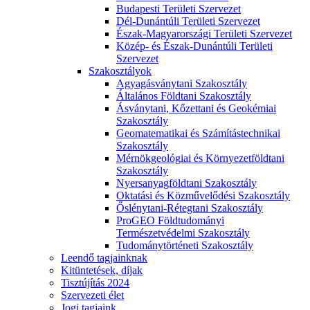
Budapesti Területi Szervezet
Dél-Dunántúli Területi Szervezet
Észak-Magyarországi Területi Szervezet
Közép- és Észak-Dunántúli Területi
Szervezet
Szakosztályok
Agyagásványtani Szakosztály
Általános Földtani Szakosztály
Ásványtani, Kőzettani és Geokémiai
Szakosztály
Geomatematikai és Számítástechnikai
Szakosztály
Mérnökgeológiai és Környezetföldtani
Szakosztály
Nyersanyagföldtani Szakosztály
Oktatási és Közművelődési Szakosztály
Őslénytani-Rétegtani Szakosztály
ProGEO Földtudományi
Természetvédelmi Szakosztály
Tudománytörténeti Szakosztály
Leendő tagjainknak
Kitüntetések, díjak
Tisztújítás 2024
Szervezeti élet
Jogi tagjaink