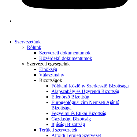
Szervezetünk
Rólunk
Szervezeti dokumentumok
Közérdekű dokumentumok
Szervezeti egységeink
Elnökség
Választmány
Bizottságok
Földtani Közlöny Szerkesztő Bizottsága
Alapszabály és Ügyrendi Bizottság
Ellenőrző Bizottság
Eurogeológusi cím Nemzeti Ajánló
Bizottsága
Fegyelmi és Etikai Bizottság
Gazdasági Bizottság
Ifjúsági Bizottság
Területi szervezetek
Alföldi Területi Szervezet