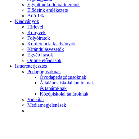
Együttműködő partnereink
Elődeink emlékezete
Adó 1%
Kiadványok
Hírlevél
Könyvek
Folyóiratok
Konferencia kiadványok
Kirándulásvezetők
Egyéb írások
Online előadások
Ismeretterjesztés
Pedagógusoknak
Óvodapedagógusoknak
Általános iskolai tanítóknak
és tanároknak
Középiskolai tanároknak
Videótár
Médiamegjelenések