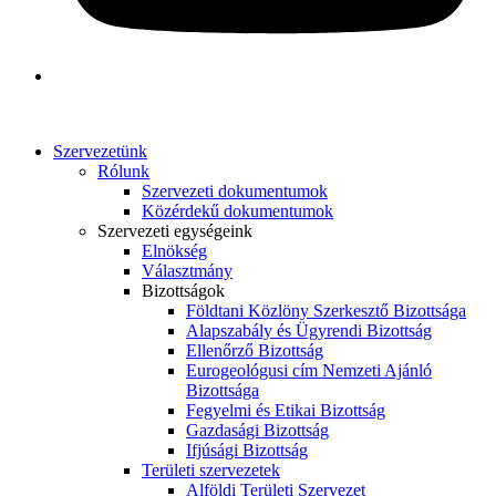
Szervezetünk
Rólunk
Szervezeti dokumentumok
Közérdekű dokumentumok
Szervezeti egységeink
Elnökség
Választmány
Bizottságok
Földtani Közlöny Szerkesztő Bizottsága
Alapszabály és Ügyrendi Bizottság
Ellenőrző Bizottság
Eurogeológusi cím Nemzeti Ajánló
Bizottsága
Fegyelmi és Etikai Bizottság
Gazdasági Bizottság
Ifjúsági Bizottság
Területi szervezetek
Alföldi Területi Szervezet