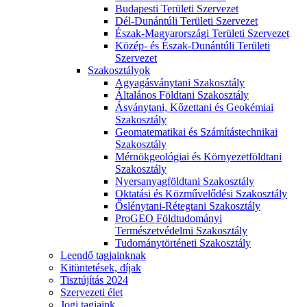
Budapesti Területi Szervezet
Dél-Dunántúli Területi Szervezet
Észak-Magyarországi Területi Szervezet
Közép- és Észak-Dunántúli Területi
Szervezet
Szakosztályok
Agyagásványtani Szakosztály
Általános Földtani Szakosztály
Ásványtani, Kőzettani és Geokémiai
Szakosztály
Geomatematikai és Számítástechnikai
Szakosztály
Mérnökgeológiai és Környezetföldtani
Szakosztály
Nyersanyagföldtani Szakosztály
Oktatási és Közművelődési Szakosztály
Őslénytani-Rétegtani Szakosztály
ProGEO Földtudományi
Természetvédelmi Szakosztály
Tudománytörténeti Szakosztály
Leendő tagjainknak
Kitüntetések, díjak
Tisztújítás 2024
Szervezeti élet
Jogi tagjaink