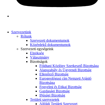
Szervezetünk
Rólunk
Szervezeti dokumentumok
Közérdekű dokumentumok
Szervezeti egységeink
Elnökség
Választmány
Bizottságok
Földtani Közlöny Szerkesztő Bizottsága
Alapszabály és Ügyrendi Bizottság
Ellenőrző Bizottság
Eurogeológusi cím Nemzeti Ajánló
Bizottsága
Fegyelmi és Etikai Bizottság
Gazdasági Bizottság
Ifjúsági Bizottság
Területi szervezetek
Alföldi Területi Szervezet