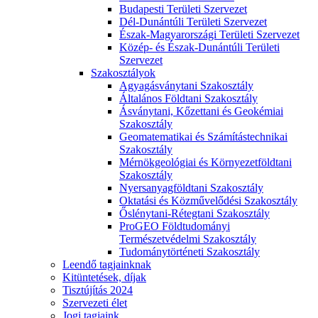
Budapesti Területi Szervezet
Dél-Dunántúli Területi Szervezet
Észak-Magyarországi Területi Szervezet
Közép- és Észak-Dunántúli Területi
Szervezet
Szakosztályok
Agyagásványtani Szakosztály
Általános Földtani Szakosztály
Ásványtani, Kőzettani és Geokémiai
Szakosztály
Geomatematikai és Számítástechnikai
Szakosztály
Mérnökgeológiai és Környezetföldtani
Szakosztály
Nyersanyagföldtani Szakosztály
Oktatási és Közművelődési Szakosztály
Őslénytani-Rétegtani Szakosztály
ProGEO Földtudományi
Természetvédelmi Szakosztály
Tudománytörténeti Szakosztály
Leendő tagjainknak
Kitüntetések, díjak
Tisztújítás 2024
Szervezeti élet
Jogi tagjaink