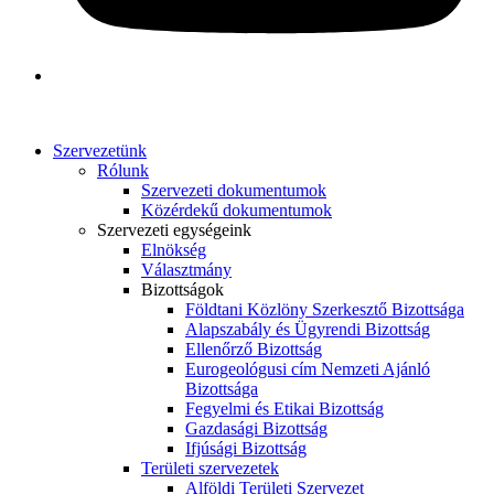
Szervezetünk
Rólunk
Szervezeti dokumentumok
Közérdekű dokumentumok
Szervezeti egységeink
Elnökség
Választmány
Bizottságok
Földtani Közlöny Szerkesztő Bizottsága
Alapszabály és Ügyrendi Bizottság
Ellenőrző Bizottság
Eurogeológusi cím Nemzeti Ajánló
Bizottsága
Fegyelmi és Etikai Bizottság
Gazdasági Bizottság
Ifjúsági Bizottság
Területi szervezetek
Alföldi Területi Szervezet