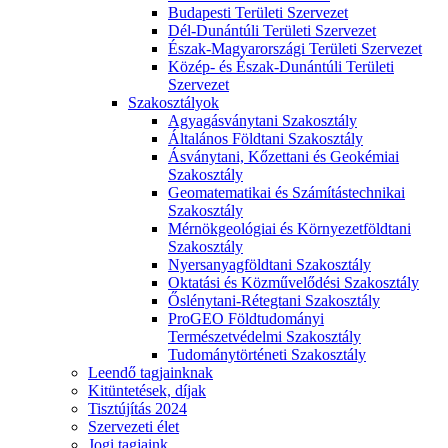
Budapesti Területi Szervezet
Dél-Dunántúli Területi Szervezet
Észak-Magyarországi Területi Szervezet
Közép- és Észak-Dunántúli Területi
Szervezet
Szakosztályok
Agyagásványtani Szakosztály
Általános Földtani Szakosztály
Ásványtani, Kőzettani és Geokémiai
Szakosztály
Geomatematikai és Számítástechnikai
Szakosztály
Mérnökgeológiai és Környezetföldtani
Szakosztály
Nyersanyagföldtani Szakosztály
Oktatási és Közművelődési Szakosztály
Őslénytani-Rétegtani Szakosztály
ProGEO Földtudományi
Természetvédelmi Szakosztály
Tudománytörténeti Szakosztály
Leendő tagjainknak
Kitüntetések, díjak
Tisztújítás 2024
Szervezeti élet
Jogi tagjaink