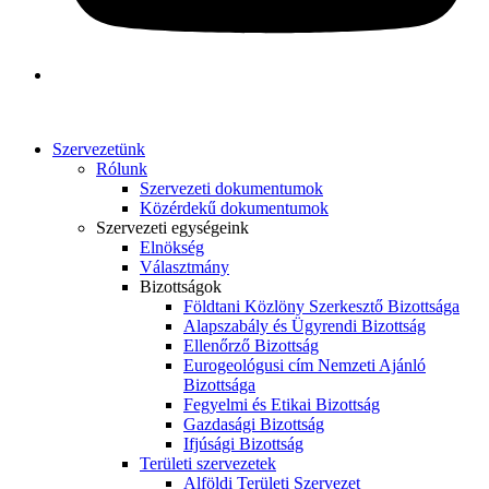
Szervezetünk
Rólunk
Szervezeti dokumentumok
Közérdekű dokumentumok
Szervezeti egységeink
Elnökség
Választmány
Bizottságok
Földtani Közlöny Szerkesztő Bizottsága
Alapszabály és Ügyrendi Bizottság
Ellenőrző Bizottság
Eurogeológusi cím Nemzeti Ajánló
Bizottsága
Fegyelmi és Etikai Bizottság
Gazdasági Bizottság
Ifjúsági Bizottság
Területi szervezetek
Alföldi Területi Szervezet