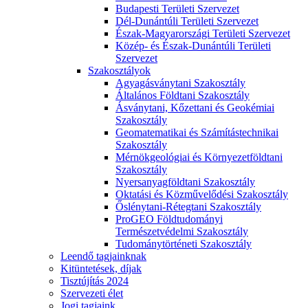
Budapesti Területi Szervezet
Dél-Dunántúli Területi Szervezet
Észak-Magyarországi Területi Szervezet
Közép- és Észak-Dunántúli Területi
Szervezet
Szakosztályok
Agyagásványtani Szakosztály
Általános Földtani Szakosztály
Ásványtani, Kőzettani és Geokémiai
Szakosztály
Geomatematikai és Számítástechnikai
Szakosztály
Mérnökgeológiai és Környezetföldtani
Szakosztály
Nyersanyagföldtani Szakosztály
Oktatási és Közművelődési Szakosztály
Őslénytani-Rétegtani Szakosztály
ProGEO Földtudományi
Természetvédelmi Szakosztály
Tudománytörténeti Szakosztály
Leendő tagjainknak
Kitüntetések, díjak
Tisztújítás 2024
Szervezeti élet
Jogi tagjaink