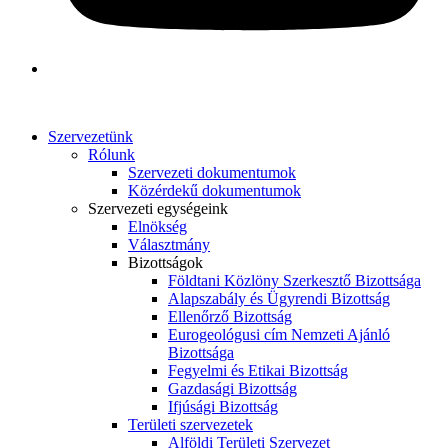
Szervezetünk
Rólunk
Szervezeti dokumentumok
Közérdekű dokumentumok
Szervezeti egységeink
Elnökség
Választmány
Bizottságok
Földtani Közlöny Szerkesztő Bizottsága
Alapszabály és Ügyrendi Bizottság
Ellenőrző Bizottság
Eurogeológusi cím Nemzeti Ajánló
Bizottsága
Fegyelmi és Etikai Bizottság
Gazdasági Bizottság
Ifjúsági Bizottság
Területi szervezetek
Alföldi Területi Szervezet