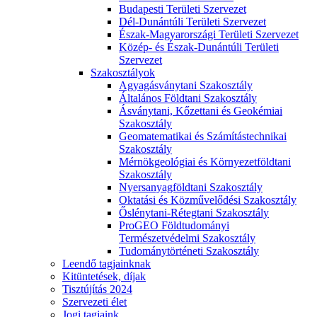
Budapesti Területi Szervezet
Dél-Dunántúli Területi Szervezet
Észak-Magyarországi Területi Szervezet
Közép- és Észak-Dunántúli Területi
Szervezet
Szakosztályok
Agyagásványtani Szakosztály
Általános Földtani Szakosztály
Ásványtani, Kőzettani és Geokémiai
Szakosztály
Geomatematikai és Számítástechnikai
Szakosztály
Mérnökgeológiai és Környezetföldtani
Szakosztály
Nyersanyagföldtani Szakosztály
Oktatási és Közművelődési Szakosztály
Őslénytani-Rétegtani Szakosztály
ProGEO Földtudományi
Természetvédelmi Szakosztály
Tudománytörténeti Szakosztály
Leendő tagjainknak
Kitüntetések, díjak
Tisztújítás 2024
Szervezeti élet
Jogi tagjaink