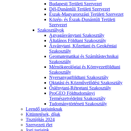
Budapesti Területi Szervezet
Dél-Dunántúli Területi Szervezet
Észak-Magyarországi Területi Szervezet
Közép- és Észak-Dunántúli Területi
Szervezet
Szakosztályok
Agyagásványtani Szakosztály
Általános Földtani Szakosztály
Ásványtani, Kőzettani és Geokémiai
Szakosztály
Geomatematikai és Számítástechnikai
Szakosztály
Mérnökgeológiai és Környezetföldtani
Szakosztály
Nyersanyagföldtani Szakosztály
Oktatási és Közművelődési Szakosztály
Őslénytani-Rétegtani Szakosztály
ProGEO Földtudományi
Természetvédelmi Szakosztály
Tudománytörténeti Szakosztály
Leendő tagjainknak
Kitüntetések, díjak
Tisztújítás 2024
Szervezeti élet
Jogi tagjaink