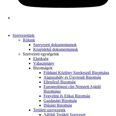
Szervezetünk
Rólunk
Szervezeti dokumentumok
Közérdekű dokumentumok
Szervezeti egységeink
Elnökség
Választmány
Bizottságok
Földtani Közlöny Szerkesztő Bizottsága
Alapszabály és Ügyrendi Bizottság
Ellenőrző Bizottság
Eurogeológusi cím Nemzeti Ajánló
Bizottsága
Fegyelmi és Etikai Bizottság
Gazdasági Bizottság
Ifjúsági Bizottság
Területi szervezetek
Alföldi Területi Szervezet